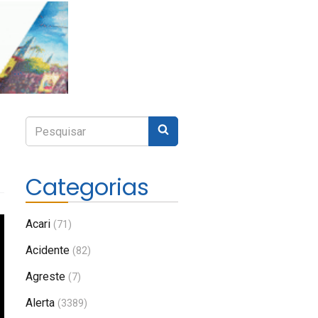
Enviar
Digite
sua
pesquisa
Categorias
Acari
(71)
Acidente
(82)
Agreste
(7)
Alerta
(3389)