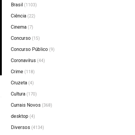
Brasil
(1103)
Ciência
(22)
Cinema
(7)
Concurso
(15)
Concurso Público
(9)
Coronavírus
(44)
Crime
(118)
Cruzeta
(4)
Cultura
(170)
Currais Novos
(368)
desktop
(4)
Diversos
(4134)