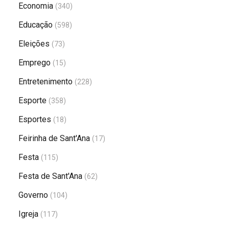
Economia
(340)
Educação
(598)
Eleições
(73)
Emprego
(15)
Entretenimento
(228)
Esporte
(358)
Esportes
(18)
Feirinha de Sant'Ana
(17)
Festa
(115)
Festa de Sant'Ana
(62)
Governo
(104)
Igreja
(117)