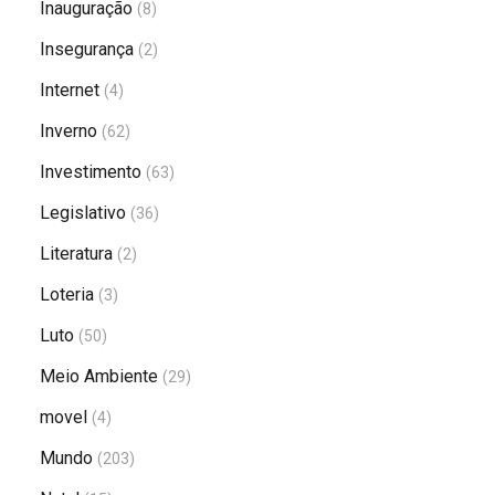
Inauguração
(8)
Insegurança
(2)
Internet
(4)
Inverno
(62)
Investimento
(63)
Legislativo
(36)
Literatura
(2)
Loteria
(3)
Luto
(50)
Meio Ambiente
(29)
movel
(4)
Mundo
(203)