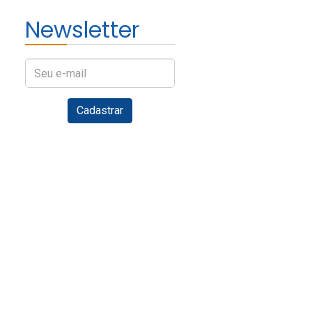
Newsletter
Digite
seu
e-
Cadastrar
mail