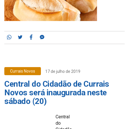
Whatsapp
Twitter
Facebook
Messenger
Currais Novos
17 de julho de 2019
Central do Cidadão de Currais
Novos será inaugurada neste
sábado (20)
Central
do