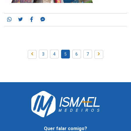
Whatsapp
Twitter
Facebook
Messenger
3
4
5
6
7
Voltar
Próxima
Quer falar comigo?