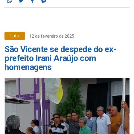
Whatsapp
Twitter
Facebook
Messenger
Luto
12 de fevereiro de 2025
São Vicente se despede do ex-
prefeito Irani Araújo com
homenagens