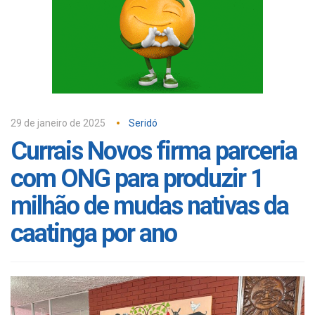
29 de janeiro de 2025
Seridó
Currais Novos firma parceria
com ONG para produzir 1
milhão de mudas nativas da
caatinga por ano