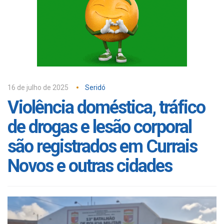
16 de julho de 2025
Seridó
Violência doméstica, tráfico
de drogas e lesão corporal
são registrados em Currais
Novos e outras cidades