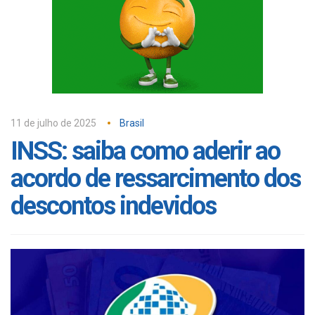
11 de julho de 2025
Brasil
INSS: saiba como aderir ao
acordo de ressarcimento dos
descontos indevidos