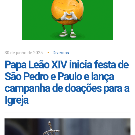
30 de junho de 2025
Diversos
Papa Leão XIV inicia festa de
São Pedro e Paulo e lança
campanha de doações para a
Igreja