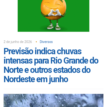
2 de junho de 2026
Diversos
Previsão indica chuvas
intensas para Rio Grande do
Norte e outros estados do
Nordeste em junho