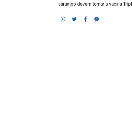
sarampo devem tomar a vacina Trípl
Whatsapp
Twitter
Facebook
Messenger