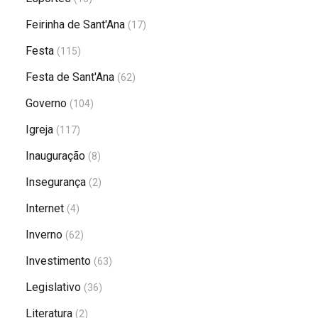
Feirinha de Sant'Ana
(17)
Festa
(115)
Festa de Sant'Ana
(62)
Governo
(104)
Igreja
(117)
Inauguração
(8)
Insegurança
(2)
Internet
(4)
Inverno
(62)
Investimento
(63)
Legislativo
(36)
Literatura
(2)