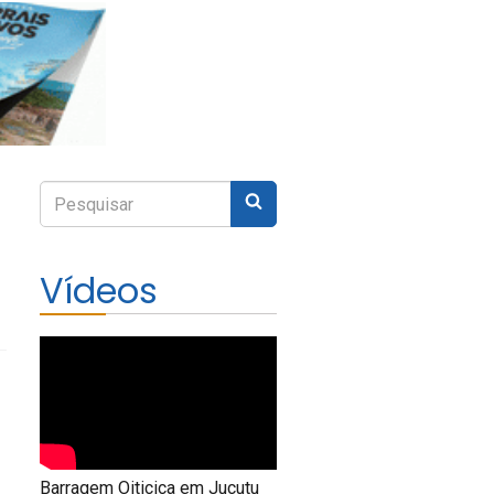
Enviar
Digite
sua
pesquisa
Vídeos
Barragem Oiticica em Jucutu