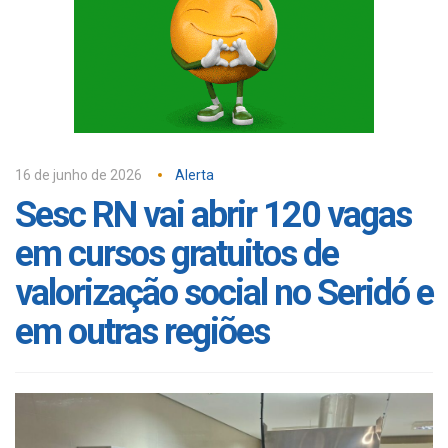
16 de junho de 2026
Alerta
Sesc RN vai abrir 120 vagas
em cursos gratuitos de
valorização social no Seridó e
em outras regiões