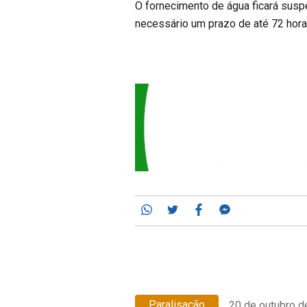
O fornecimento de água ficará susp
necessário um prazo de até 72 hora
Whatsapp
Twitter
Facebook
Messenger
Paralisação
20 de outubro d