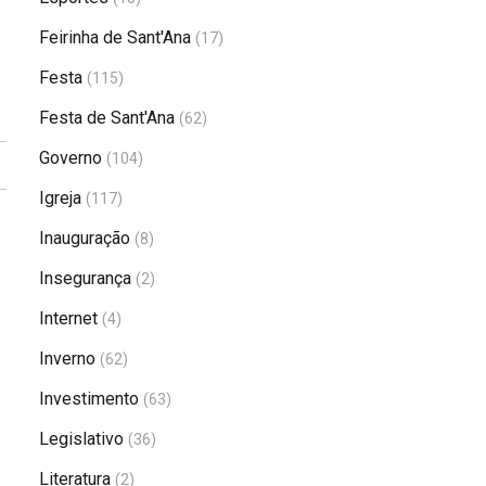
Feirinha de Sant'Ana
(17)
Festa
(115)
Festa de Sant'Ana
(62)
Governo
(104)
Igreja
(117)
Inauguração
(8)
Insegurança
(2)
Internet
(4)
Inverno
(62)
Investimento
(63)
Legislativo
(36)
Literatura
(2)