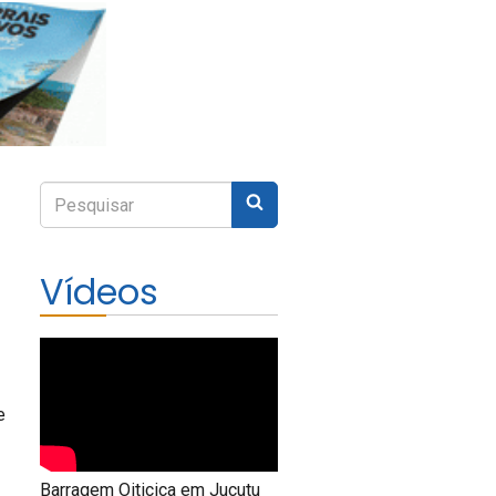
Enviar
Digite
sua
pesquisa
Vídeos
e
Barragem Oiticica em Jucutu